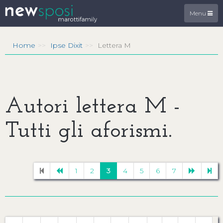
Menu
Home
Ipse Dixit
Lettera M
Autori lettera M -
Tutti gli aforismi.
1
2
3
4
5
6
7