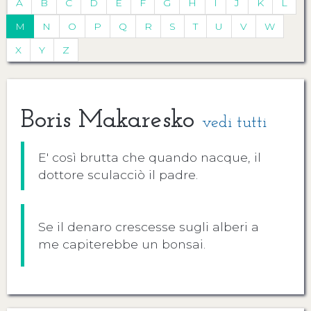
A
B
C
D
E
F
G
H
I
J
K
L
M
N
O
P
Q
R
S
T
U
V
W
X
Y
Z
Boris Makaresko
vedi tutti
E' così brutta che quando nacque, il
dottore sculacciò il padre.
Se il denaro crescesse sugli alberi a
me capiterebbe un bonsai.