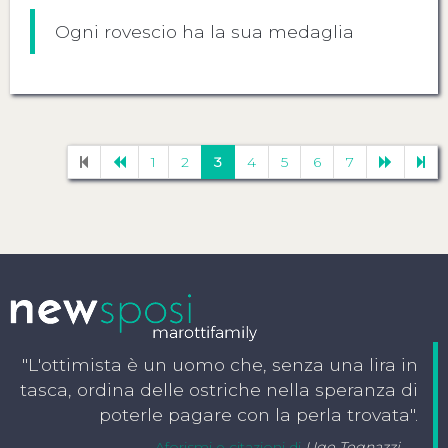
Ogni rovescio ha la sua medaglia
1
2
3
4
5
6
7
"L'ottimista è un uomo che, senza una lira in
tasca, ordina delle ostriche nella speranza di
poterle pagare con la perla trovata".
Aforismi e citazioni di
Ugo Tognazzi