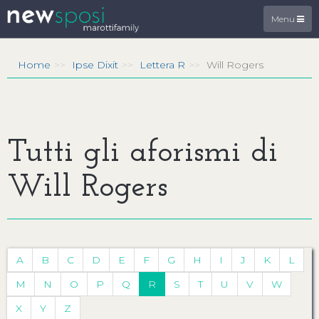
Menu
Home
Ipse Dixit
Lettera R
Will Rogers
Tutti gli aforismi di
Will Rogers
A
B
C
D
E
F
G
H
I
J
K
L
M
N
O
P
Q
R
S
T
U
V
W
X
Y
Z