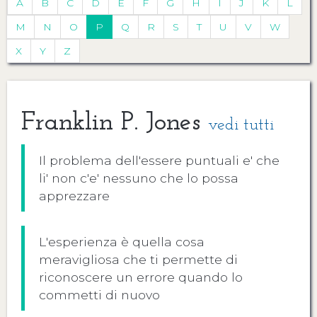
A
B
C
D
E
F
G
H
I
J
K
L
M
N
O
P
Q
R
S
T
U
V
W
X
Y
Z
Franklin P. Jones
vedi tutti
Il problema dell'essere puntuali e' che
li' non c'e' nessuno che lo possa
apprezzare
L'esperienza è quella cosa
meravigliosa che ti permette di
riconoscere un errore quando lo
commetti di nuovo