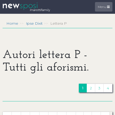
Menu
Home
Ipse Dixit
Lettera P
Autori lettera P -
Tutti gli aforismi.
1
2
3
4