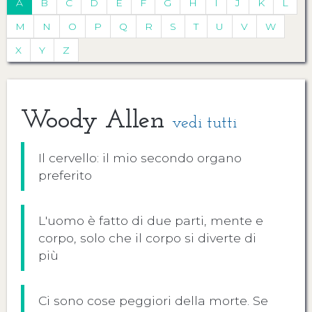
A
B
C
D
E
F
G
H
I
J
K
L
M
N
O
P
Q
R
S
T
U
V
W
X
Y
Z
Woody Allen
vedi tutti
Il cervello: il mio secondo organo
preferito
L'uomo è fatto di due parti, mente e
corpo, solo che il corpo si diverte di
più
Ci sono cose peggiori della morte. Se