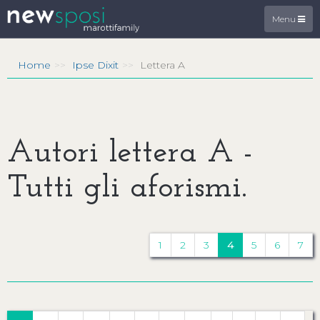
Menu
Home
Ipse Dixit
Lettera A
Autori lettera A -
Tutti gli aforismi.
1
2
3
4
5
6
7