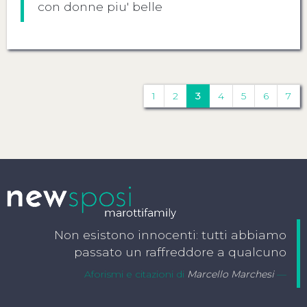
con donne piu' belle
1
2
3
4
5
6
7
Non esistono innocenti: tutti abbiamo
passato un raffreddore a qualcuno
Aforismi e citazioni di
Marcello Marchesi