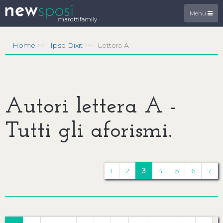
Menu
Home
Ipse Dixit
Lettera A
Autori lettera A -
Tutti gli aforismi.
1
2
3
4
5
6
7