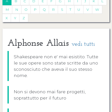
A
B
C
D
E
F
G
H
I
J
K
L
M
N
O
P
Q
R
S
T
U
V
W
X
Y
Z
Alphonse Allais
vedi tutti
Shakespeare non e' mai esistito. Tutte
le sue opere sono state scritte da uno
sconosciuto che aveva il suo stesso
nome.
Non si devono mai fare progetti,
soprattutto per il futuro