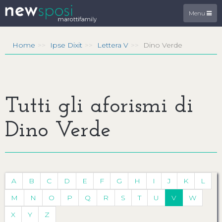
Menu
Home
Ipse Dixit
Lettera V
Dino Verde
Tutti gli aforismi di
Dino Verde
A
B
C
D
E
F
G
H
I
J
K
L
M
N
O
P
Q
R
S
T
U
V
W
X
Y
Z