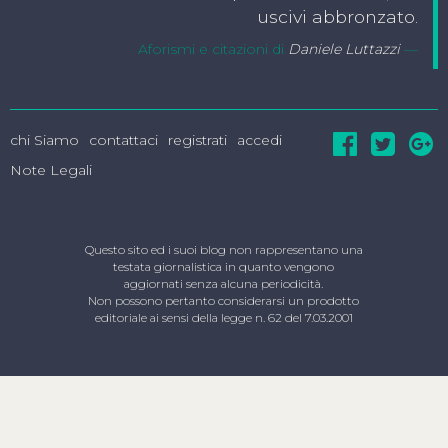
uscivi abbronzato.
Aforismi e citazioni di
Daniele Luttazzi
chi Siamo
contattaci
registrati
accedi
Note Legali
Questo sito ed i suoi blog non rappresentano una
testata giornalistica in quanto vengono
aggiornati senza alcuna periodicità.
Non possono pertanto considerarsi un prodotto
editoriale ai sensi della legge n. 62 del 7.03.2001