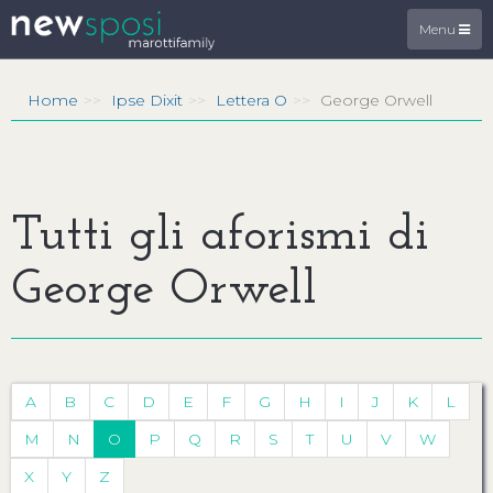
Menu
Home
Ipse Dixit
Lettera O
George Orwell
Tutti gli aforismi di
George Orwell
A
B
C
D
E
F
G
H
I
J
K
L
M
N
O
P
Q
R
S
T
U
V
W
X
Y
Z