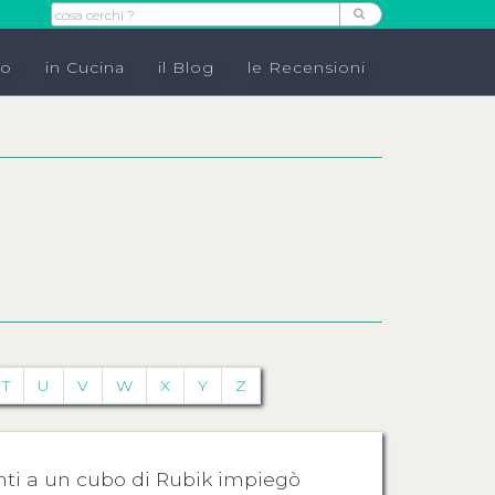
do
in Cucina
il Blog
le Recensioni
T
U
V
W
X
Y
Z
anti a un cubo di Rubik impiegò