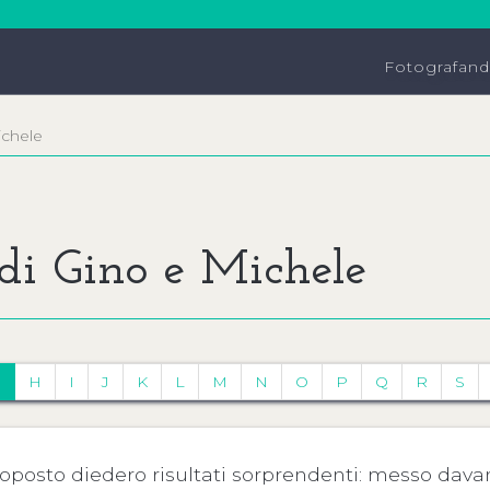
Fotografan
ichele
 di Gino e Michele
G
H
I
J
K
L
M
N
O
P
Q
R
S
ottoposto diedero risultati sorprendenti: messo dav