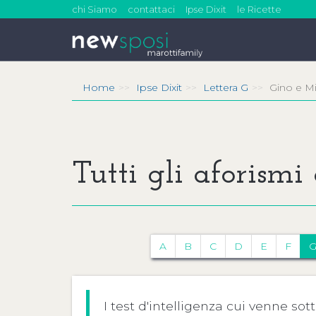
chi Siamo
contattaci
Ipse Dixit
le Ricette
Home
Ipse Dixit
Lettera G
Gino e M
Tutti gli aforismi
A
B
C
D
E
F
I test d'intelligenza cui venne s