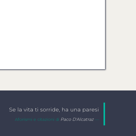
Se la vita ti sorride, ha una paresi
Aforismi e citazioni di
Paco D'Alcatraz