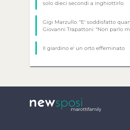
solo dieci secondi a inghiottirlo.
Gigi Marzullo: "E' soddisfatto qua
Giovanni Trapattoni: "Non parlo ma
Il giardino e' un orto effeminato