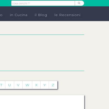
do
in Cucina
il Blog
le Recensioni
T
U
V
W
X
Y
Z