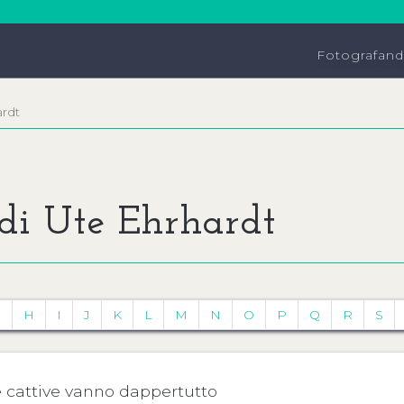
Fotografan
rdt
 di Ute Ehrhardt
G
H
I
J
K
L
M
N
O
P
Q
R
S
le cattive vanno dappertutto