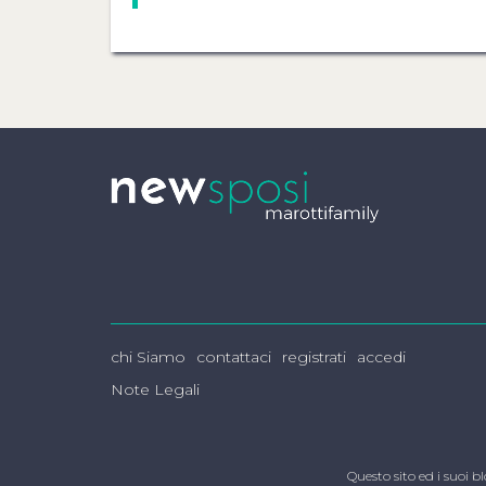
chi Siamo
contattaci
registrati
accedi
Note Legali
Questo sito ed i suoi 