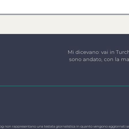
Mi dicevano: vai in Turc
sono andato, con la mac
blog non rappresentano una testata giornalistica in quanto vengono aggiornati se