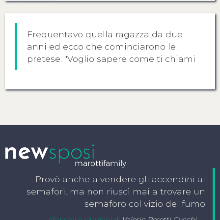
Frequentavo quella ragazza da due
anni ed ecco che cominciarono le
pretese: "Voglio sapere come ti chiami
Provò anche a vendere gli accendini ai
semafori, ma non riuscì mai a trovare un
semaforo col vizio del fumo
Aforismi e citazioni di
Valerio Peretti Cucchi