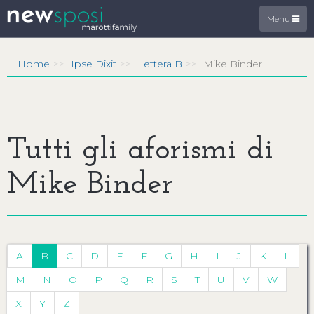
Menu
Home
Ipse Dixit
Lettera B
Mike Binder
Tutti gli aforismi di
Mike Binder
A
B
C
D
E
F
G
H
I
J
K
L
M
N
O
P
Q
R
S
T
U
V
W
X
Y
Z