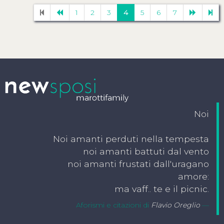
1
2
3
4
5
6
7
Noi
Noi amanti perduti nella tempesta
noi amanti battuti dal vento
noi amanti frustati dall'uragano
amore:
ma vaff.. te e il picnic.
Aforismi e citazioni di
Flavio Oreglio