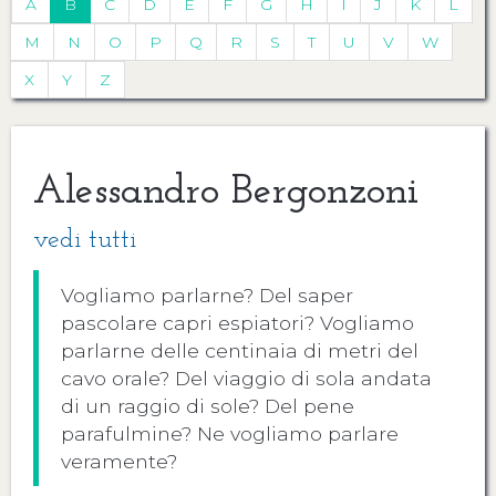
A
B
C
D
E
F
G
H
I
J
K
L
M
N
O
P
Q
R
S
T
U
V
W
X
Y
Z
Alessandro Bergonzoni
vedi tutti
Vogliamo parlarne? Del saper
pascolare capri espiatori? Vogliamo
parlarne delle centinaia di metri del
cavo orale? Del viaggio di sola andata
di un raggio di sole? Del pene
parafulmine? Ne vogliamo parlare
veramente?