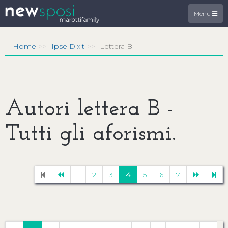
Menu
Home
Ipse Dixit
Lettera B
Autori lettera B -
Tutti gli aforismi.
1
2
3
4
5
6
7