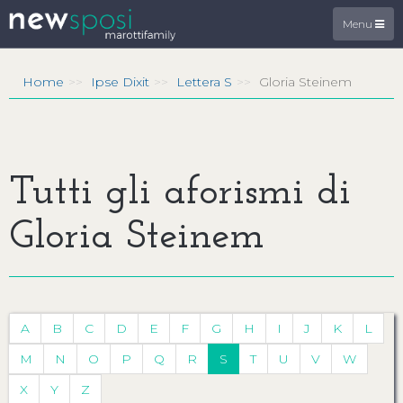
Menu
Home
Ipse Dixit
Lettera S
Gloria Steinem
Tutti gli aforismi di
Gloria Steinem
A
B
C
D
E
F
G
H
I
J
K
L
M
N
O
P
Q
R
S
T
U
V
W
X
Y
Z