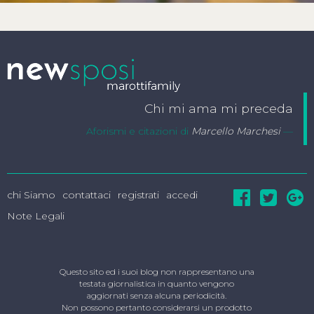
Chi mi ama mi preceda
Aforismi e citazioni di
Marcello Marchesi
chi Siamo
contattaci
registrati
accedi
Note Legali
Questo sito ed i suoi blog non rappresentano una
testata giornalistica in quanto vengono
aggiornati senza alcuna periodicità.
Non possono pertanto considerarsi un prodotto