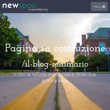
Menu
Pagina in costruzione
/il-blog-sommario
Il sito di Nicola, Anna Lisa e delle due
principesse