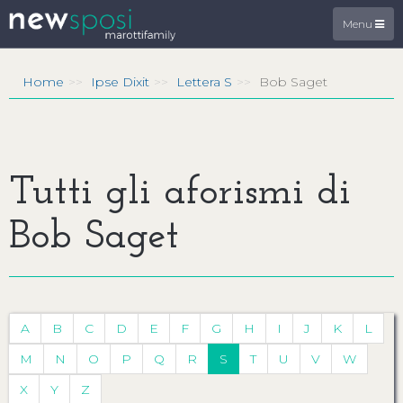
Menu
Home
Ipse Dixit
Lettera S
Bob Saget
Tutti gli aforismi di
Bob Saget
A
B
C
D
E
F
G
H
I
J
K
L
M
N
O
P
Q
R
S
T
U
V
W
X
Y
Z