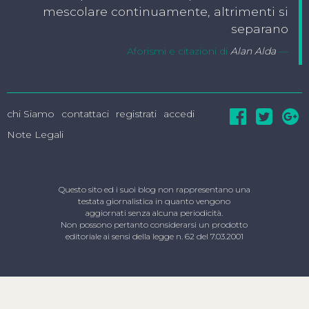
mescolare continuamente, altrimenti si
separano
Aforismi e citazioni di
Alan Alda
chi Siamo
contattaci
registrati
accedi
Note Legali
Questo sito ed i suoi blog non rappresentano una
testata giornalistica in quanto vengono
aggiornati senza alcuna periodicità.
Non possono pertanto considerarsi un prodotto
editoriale ai sensi della legge n. 62 del 7.03.2001