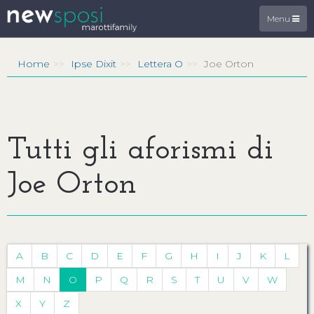
Menu
Home
Ipse Dixit
Lettera O
Joe Orton
Tutti gli aforismi di
Joe Orton
A
B
C
D
E
F
G
H
I
J
K
L
M
N
O
P
Q
R
S
T
U
V
W
X
Y
Z