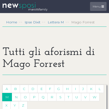
Menu
Home
Ipse Dixit
Lettera M
Mago Forrest
Tutti gli aforismi di
Mago Forrest
A
B
C
D
E
F
G
H
I
J
K
L
M
N
O
P
Q
R
S
T
U
V
W
X
Y
Z