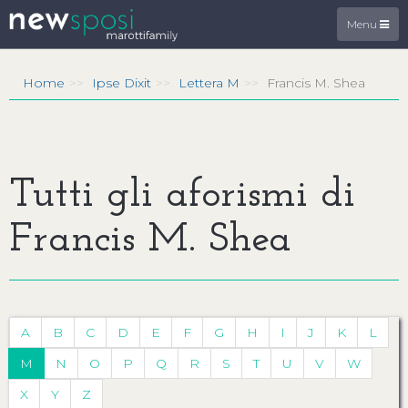
Menu
Home
Ipse Dixit
Lettera M
Francis M. Shea
Tutti gli aforismi di
Francis M. Shea
A
B
C
D
E
F
G
H
I
J
K
L
M
N
O
P
Q
R
S
T
U
V
W
X
Y
Z