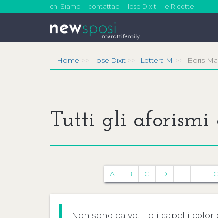
chi Siamo
contattaci
Ipse Dixit
le Ricette
Home
Ipse Dixit
Lettera M
Boris Ma
Tutti gli aforismi
A
B
C
D
E
F
Non sono calvo. Ho i capelli color 