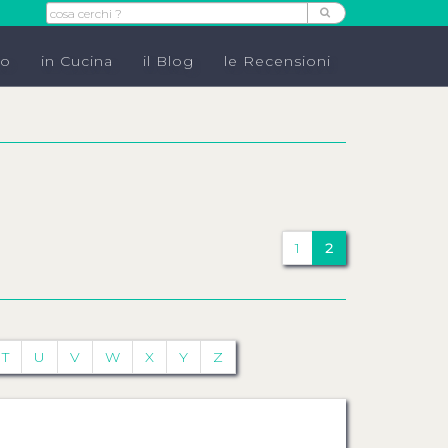
do
in Cucina
il Blog
le Recensioni
1
2
T
U
V
W
X
Y
Z