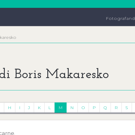
Fotografan
karesko
 di Boris Makaresko
G
H
I
J
K
L
M
N
O
P
Q
R
S
carne.