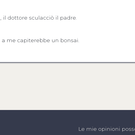
il dottore sculacciò il padre.
ri a me capiterebbe un bonsai.
Le mie opinioni poss