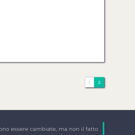
1
2
ono essere cambiate, ma non il fatto