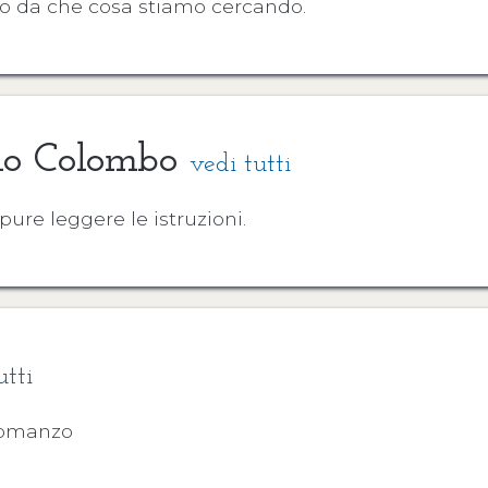
o da che cosa stiamo cercando.
ido Colombo
vedi tutti
ure leggere le istruzioni.
utti
 romanzo