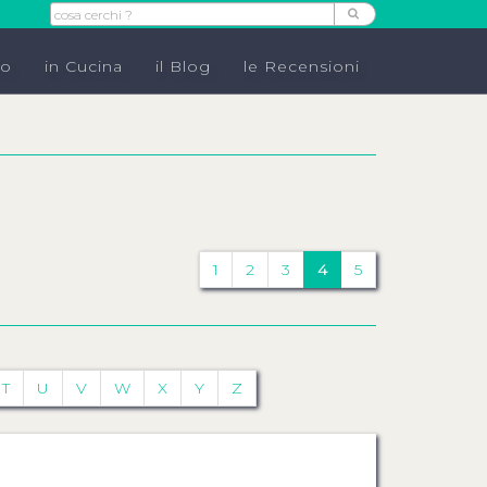
do
in Cucina
il Blog
le Recensioni
1
2
3
4
5
T
U
V
W
X
Y
Z