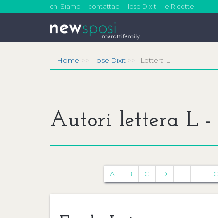
chi Siamo
contattaci
Ipse Dixit
le Ricette
Home
Ipse Dixit
Lettera L
Autori lettera L - 
A
B
C
D
E
F