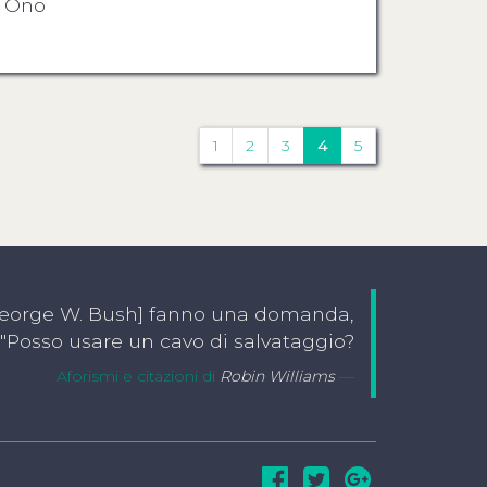
o Ono
1
2
3
4
5
[George W. Bush] fanno una domanda,
: "Posso usare un cavo di salvataggio?
Aforismi e citazioni di
Robin Williams