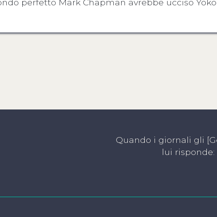
 mondo perfetto Mark Chapman avrebbe ucciso Yok
Quando i giornali gli 
lui risponde