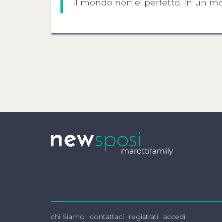
Il mondo non e' perfetto. In un
chi Siamo
contattaci
registrati
accedi