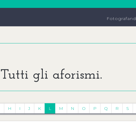
Fotografan
Tutti gli aforismi.
G
H
I
J
K
L
M
N
O
P
Q
R
S