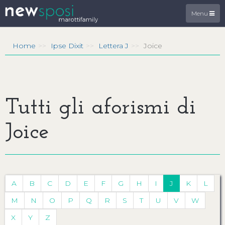
Menu
Home
Ipse Dixit
Lettera J
Joice
Tutti gli aforismi di
Joice
A
B
C
D
E
F
G
H
I
J
K
L
M
N
O
P
Q
R
S
T
U
V
W
X
Y
Z