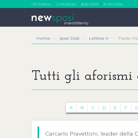
chi Siamo
contattaci
Ipse Dixit
le Ricette
Home
Ipse Dixit
Lettera H
Paolo He
Tutti gli aforismi
A
B
C
D
E
F
Carcarlo Pravettoni, leader della 