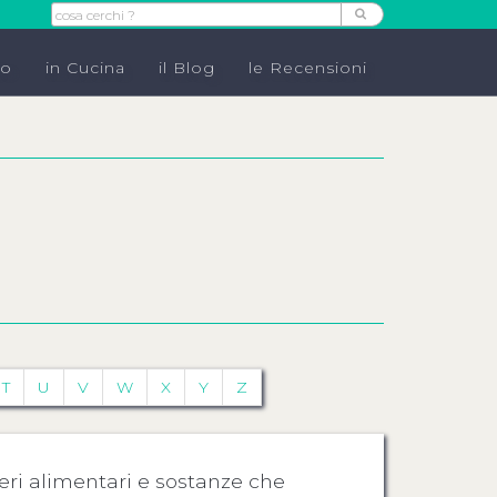
do
in Cucina
il Blog
le Recensioni
T
U
V
W
X
Y
Z
neri alimentari e sostanze che