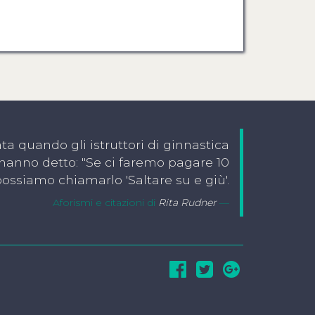
ata quando gli istruttori di ginnastica
 hanno detto: "Se ci faremo pagare 10
 possiamo chiamarlo 'Saltare su e giù'.
Aforismi e citazioni di
Rita Rudner