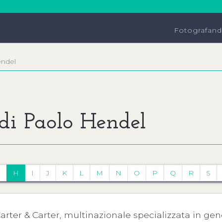
Fotografan
ndel
 di Paolo Hendel
G
H
I
J
K
L
M
N
O
P
Q
R
S
Carter & Carter, multinazionale specializzata in ge