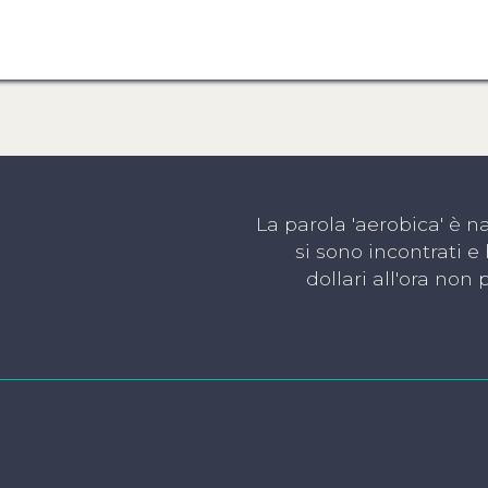
La parola 'aerobica' è n
si sono incontrati e
dollari all'ora non