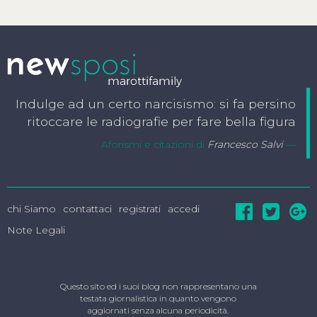
Indulge ad un certo narcisismo: si fa persino
ritoccare le radiografie per fare bella figura
Aforismi e citazioni di
Francesco Salvi
chi Siamo
contattaci
registrati
accedi
Note Legali
Questo sito ed i suoi blog non rappresentano una
testata giornalistica in quanto vengono
aggiornati senza alcuna periodicità.