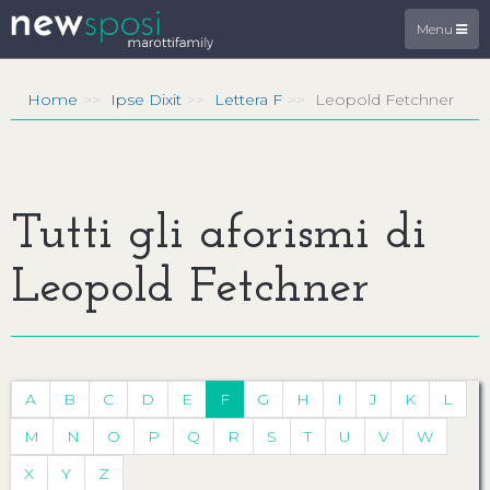
Menu
Home
Ipse Dixit
Lettera F
Leopold Fetchner
Tutti gli aforismi di
Leopold Fetchner
A
B
C
D
E
F
G
H
I
J
K
L
M
N
O
P
Q
R
S
T
U
V
W
X
Y
Z