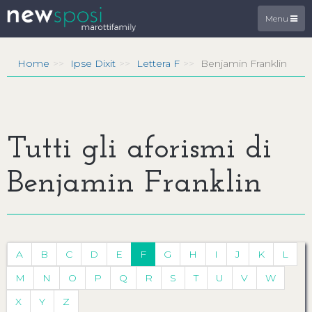
Menu
Home
Ipse Dixit
Lettera F
Benjamin Franklin
Tutti gli aforismi di
Benjamin Franklin
A
B
C
D
E
F
G
H
I
J
K
L
M
N
O
P
Q
R
S
T
U
V
W
X
Y
Z