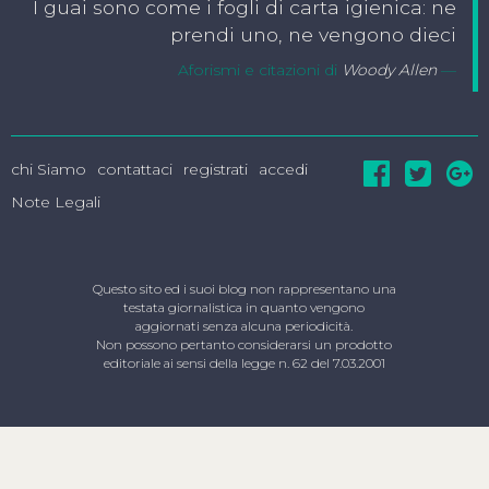
I guai sono come i fogli di carta igienica: ne
prendi uno, ne vengono dieci
Aforismi e citazioni di
Woody Allen
chi Siamo
contattaci
registrati
accedi
Note Legali
Questo sito ed i suoi blog non rappresentano una
testata giornalistica in quanto vengono
aggiornati senza alcuna periodicità.
Non possono pertanto considerarsi un prodotto
editoriale ai sensi della legge n. 62 del 7.03.2001