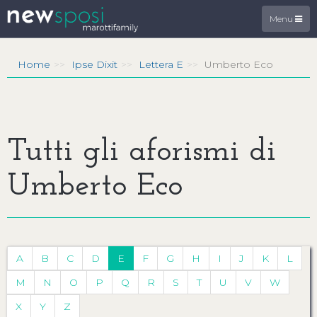
Menu
Home
Ipse Dixit
Lettera E
Umberto Eco
Tutti gli aforismi di
Umberto Eco
A
B
C
D
E
F
G
H
I
J
K
L
M
N
O
P
Q
R
S
T
U
V
W
X
Y
Z