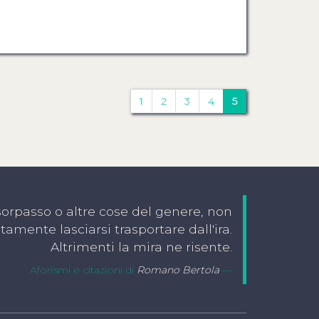
1
2
3
4
5
 sorpasso o altre cose del genere, non
amente lasciarsi trasportare dall'ira.
Altrimenti la mira ne risente.
Aforismi e citazioni di
Romano Bertola