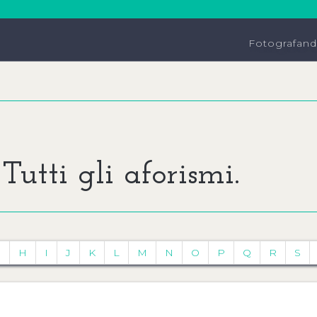
Fotografan
Tutti gli aforismi.
G
H
I
J
K
L
M
N
O
P
Q
R
S