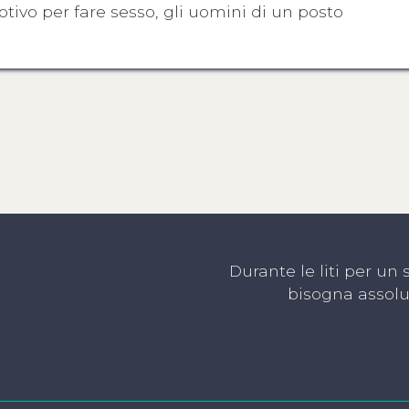
ivo per fare sesso, gli uomini di un posto
Durante le liti per un
bisogna assolut