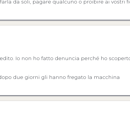
rla da soli, pagare qualcuno o proibire ai vostri fig
redito. Io non ho fatto denuncia perché ho scopert
 dopo due giorni gli hanno fregato la macchina