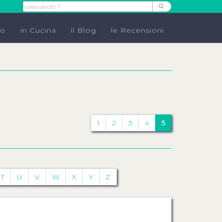
do
in Cucina
il Blog
le Recensioni
1
2
3
4
5
T
U
V
W
X
Y
Z