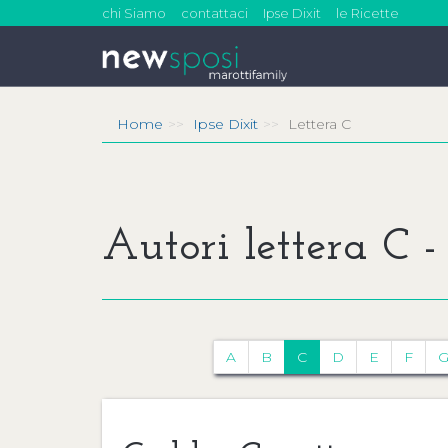
chi Siamo
contattaci
Ipse Dixit
le Ricette
Home
Ipse Dixit
Lettera C
Autori lettera C - 
A
B
C
D
E
F