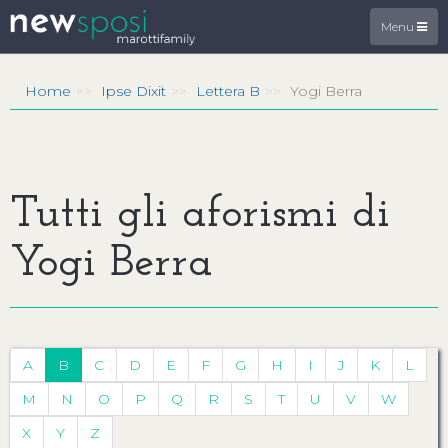
Menu
Home
Ipse Dixit
Lettera B
Yogi Berra
Tutti gli aforismi di
Yogi Berra
A
B
C
D
E
F
G
H
I
J
K
L
M
N
O
P
Q
R
S
T
U
V
W
X
Y
Z