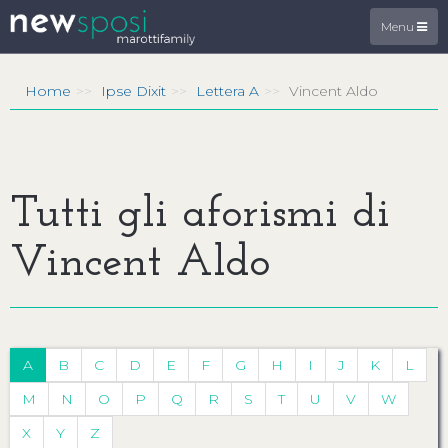
Menu
Home
Ipse Dixit
Lettera A
Vincent Aldo
Tutti gli aforismi di
Vincent Aldo
A
B
C
D
E
F
G
H
I
J
K
L
M
N
O
P
Q
R
S
T
U
V
W
X
Y
Z