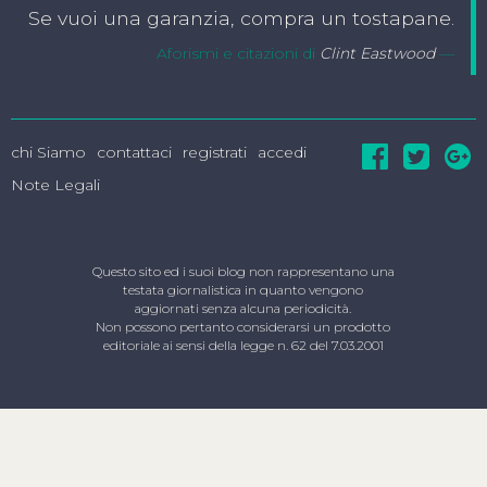
Se vuoi una garanzia, compra un tostapane.
Aforismi e citazioni di
Clint Eastwood
chi Siamo
contattaci
registrati
accedi
Note Legali
Questo sito ed i suoi blog non rappresentano una
testata giornalistica in quanto vengono
aggiornati senza alcuna periodicità.
Non possono pertanto considerarsi un prodotto
editoriale ai sensi della legge n. 62 del 7.03.2001