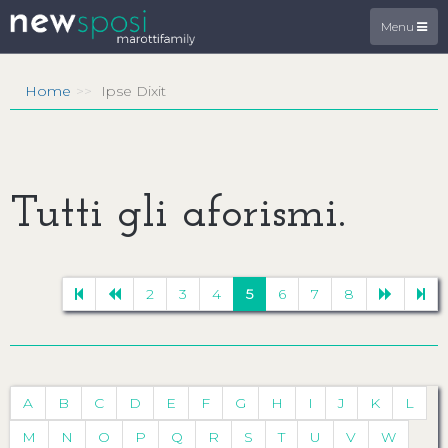
Menu
Home
Ipse Dixit
Tutti gli aforismi.
2
3
4
5
6
7
8
A
B
C
D
E
F
G
H
I
J
K
L
M
N
O
P
Q
R
S
T
U
V
W