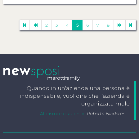
2
3
4
5
6
7
8
Quando in un'azienda una persona è
indispensabile, vuol dire che l'azienda è
organizzata male
Aforismi e citazioni di
Roberto Niederer